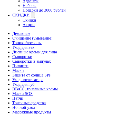
Адвенты
Наборы
Подарки до 3000 рублей
СКИДКИ
Скидки
Акции
Демакияж
Очищение (умывание)
Тоники/лосьоны
Уход для век
Дневные кремы для лица
Сыворотки
Сыворотки в ампулах
Пилинги
Маски
Защита от солнца SPF
Уход после загара
Уход для губ
BB/CC, тональные кремы
Маски SOS
Патчи
Точечные средства
Ночной уход
Массажные продукты