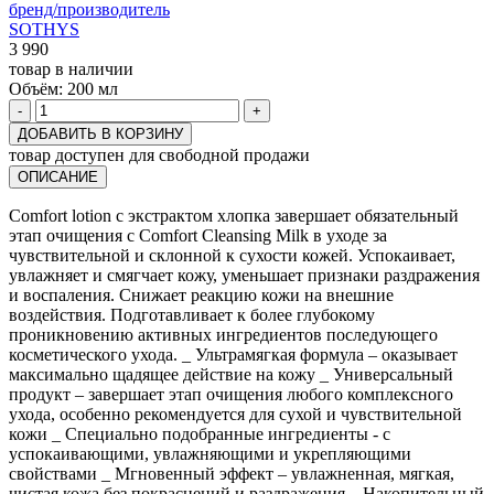
бренд/производитель
SOTHYS
3 990
товар в наличии
Объём:
200 мл
-
+
ДОБАВИТЬ В КОРЗИНУ
товар доступен для свободной продажи
ОПИСАНИЕ
Comfort lotion с экстрактом хлопка завершает обязательный
этап очищения с Comfort Cleansing Milk в уходе за
чувствительной и склонной к сухости кожей. Успокаивает,
увлажняет и смягчает кожу, уменьшает признаки раздражения
и воспаления. Снижает реакцию кожи на внешние
воздействия. Подготавливает к более глубокому
проникновению активных ингредиентов последующего
косметического ухода. _ Ультрамягкая формула – оказывает
максимально щадящее действие на кожу _ Универсальный
продукт – завершает этап очищения любого комплексного
ухода, особенно рекомендуется для сухой и чувствительной
кожи _ Специально подобранные ингредиенты - с
успокаивающими, увлажняющими и укрепляющими
свойствами _ Мгновенный эффект – увлажненная, мягкая,
чистая кожа без покраснений и раздражения _ Накопительный