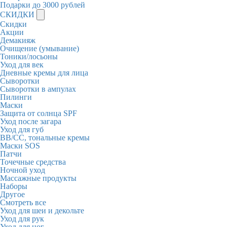
Подарки до 3000 рублей
СКИДКИ
Скидки
Акции
Демакияж
Очищение (умывание)
Тоники/лосьоны
Уход для век
Дневные кремы для лица
Сыворотки
Сыворотки в ампулах
Пилинги
Маски
Защита от солнца SPF
Уход после загара
Уход для губ
BB/CC, тональные кремы
Маски SOS
Патчи
Точечные средства
Ночной уход
Массажные продукты
Наборы
Другое
Смотреть все
Уход для шеи и декольте
Уход для рук
Уход для ног