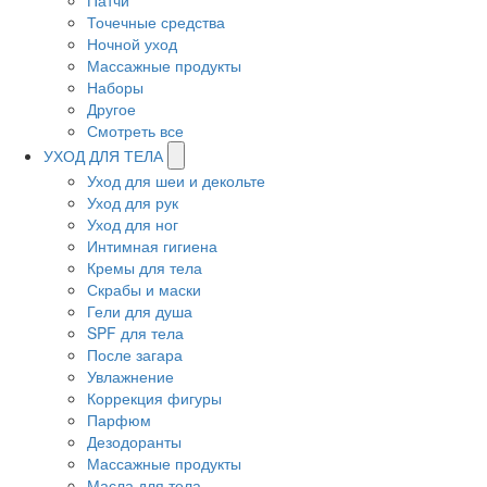
Патчи
Точечные средства
Ночной уход
Массажные продукты
Наборы
Другое
Смотреть все
УХОД ДЛЯ ТЕЛА
Уход для шеи и декольте
Уход для рук
Уход для ног
Интимная гигиена
Кремы для тела
Скрабы и маски
Гели для душа
SPF для тела
После загара
Увлажнение
Коррекция фигуры
Парфюм
Дезодоранты
Массажные продукты
Масла для тела