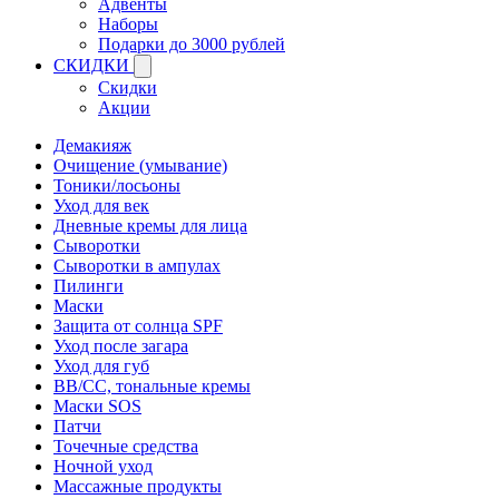
Адвенты
Наборы
Подарки до 3000 рублей
СКИДКИ
Скидки
Акции
Демакияж
Очищение (умывание)
Тоники/лосьоны
Уход для век
Дневные кремы для лица
Сыворотки
Сыворотки в ампулах
Пилинги
Маски
Защита от солнца SPF
Уход после загара
Уход для губ
BB/CC, тональные кремы
Маски SOS
Патчи
Точечные средства
Ночной уход
Массажные продукты