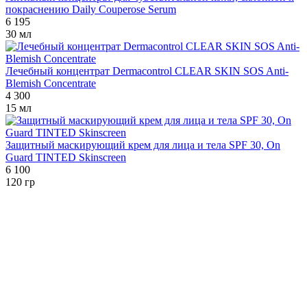
покраснению Daily Couperose Serum
6 195
30 мл
Лечебный концентрат Dermacontrol CLEAR SKIN SOS Anti-
Blemish Concentrate
4 300
15 мл
Защитный маскирующий крем для лица и тела SPF 30, On
Guard TINTED Skinscreen
6 100
120 гр