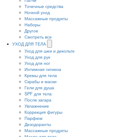
Патчи
Точечные средства
Ночной уход
Массажные продукты
Наборы
Другое
Смотреть все
УХОД ДЛЯ ТЕЛА
Уход для шеи и декольте
Уход для рук
Уход для ног
Интимная гигиена
Кремы для тела
Скрабы и маски
Гели для душа
SPF для тела
После загара
Увлажнение
Коррекция фигуры
Парфюм
Дезодоранты
Массажные продукты
Масла для тела