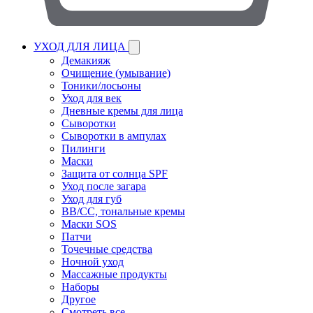
УХОД ДЛЯ ЛИЦА
Демакияж
Очищение (умывание)
Тоники/лосьоны
Уход для век
Дневные кремы для лица
Сыворотки
Сыворотки в ампулах
Пилинги
Маски
Защита от солнца SPF
Уход после загара
Уход для губ
BB/CC, тональные кремы
Маски SOS
Патчи
Точечные средства
Ночной уход
Массажные продукты
Наборы
Другое
Смотреть все