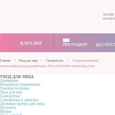
ОНЛАЙН 
КОСМЕТИ
КАТАЛОГ
ПРО ПОДБОР
ДО / ПОС
Главная
Уход для лица
Смотреть все
Ультраобогащенный
питательный регенерирующий крем, Ultra-rich Nutritive replenishing cream
УХОД ДЛЯ ЛИЦА
Демакияж
Очищение (умывание)
Тоники/лосьоны
Уход для век
Сыворотки
Сыворотки в ампулах
Дневные кремы для лица
Пилинги
Маски