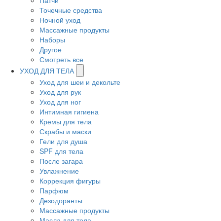
Патчи
Точечные средства
Ночной уход
Массажные продукты
Наборы
Другое
Смотреть все
УХОД ДЛЯ ТЕЛА
Уход для шеи и декольте
Уход для рук
Уход для ног
Интимная гигиена
Кремы для тела
Скрабы и маски
Гели для душа
SPF для тела
После загара
Увлажнение
Коррекция фигуры
Парфюм
Дезодоранты
Массажные продукты
Масла для тела