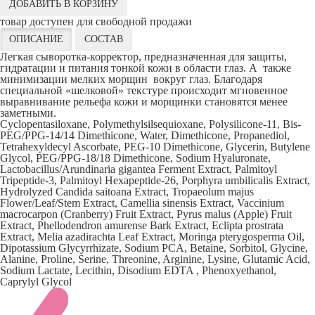
ДОБАВИТЬ В КОРЗИНУ
товар доступен для свободной продажи
ОПИСАНИЕ
СОСТАВ
Легкая сыворотка-корректор, предназначенная для защиты,
гидратации и питания тонкой кожи в области глаз. А также
минимизации мелких морщин вокруг глаз. Благодаря
специальной «шелковой» текстуре происходит мгновенное
выравнивание рельефа кожи и морщинки становятся менее
заметными.
Cyclopentasiloxane, Polymethylsilsequioxane, Polysilicone-11, Bis-
PEG/PPG-14/14 Dimethicone, Water, Dimethicone, Propanediol,
Tetrahexyldecyl Ascorbate, PEG-10 Dimethicone, Glycerin, Butylene
Glycol, PEG/PPG-18/18 Dimethicone, Sodium Hyaluronate,
Lactobacillus/Arundinaria gigantea Ferment Extract, Palmitoyl
Tripeptide-3, Palmitoyl Hexapeptide-26, Porphyra umbilicalis Extract,
Hydrolyzed Candida saitoana Extract, Tropaeolum majus
Flower/Leaf/Stem Extract, Camellia sinensis Extract, Vaccinium
macrocarpon (Cranberry) Fruit Extract, Pyrus malus (Apple) Fruit
Extract, Phellodendron amurense Bark Extract, Eclipta prostrata
Extract, Melia azadirachta Leaf Extract, Moringa pterygosperma Oil,
Dipotassium Glycyrrhizate, Sodium PCA, Betaine, Sorbitol, Glycine,
Alanine, Proline, Serine, Threonine, Arginine, Lysine, Glutamic Acid,
Sodium Lactate, Lecithin, Disodium EDTA , Phenoxyethanol,
Caprylyl Glycol