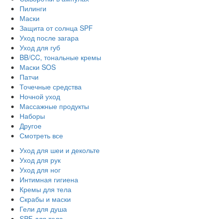
Пилинги
Маски
Защита от солнца SPF
Уход после загара
Уход для губ
BB/CC, тональные кремы
Маски SOS
Патчи
Точечные средства
Ночной уход
Массажные продукты
Наборы
Другое
Смотреть все
Уход для шеи и декольте
Уход для рук
Уход для ног
Интимная гигиена
Кремы для тела
Скрабы и маски
Гели для душа
SPF для тела