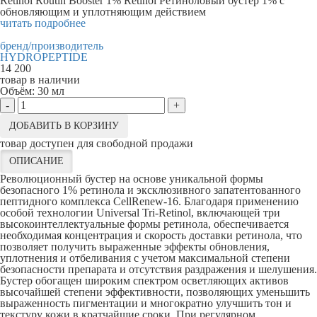
Retinol Routin Booster 1% Retinol Ретиноловый бустер 1% с
обновляющим и уплотняющим действием
читать подробнее
бренд/производитель
HYDROPEPTIDE
14 200
товар в наличии
Объём:
30 мл
-
+
ДОБАВИТЬ В КОРЗИНУ
товар доступен для свободной продажи
ОПИСАНИЕ
Революционный бустер на основе уникальной формы
безопасного 1% ретинола и эксклюзивного запатентованного
пептидного комплекса CellRenew-16. Благодаря применению
особой технологии Universal Tri-Retinol, включающей три
высокоинтеллектуальные формы ретинола, обеспечивается
необходимая концентрация и скорость доставки ретинола, что
позволяет получить выраженные эффекты обновления,
уплотнения и отбеливания с учетом максимальной степени
безопасности препарата и отсутствия раздражения и шелушения.
Бустер обогащен широким спектром осветляющих активов
высочайшей степени эффективности, позволяющих уменьшить
выраженность пигментации и многократно улучшить тон и
текстуру кожи в кратчайшие сроки. При регулярном