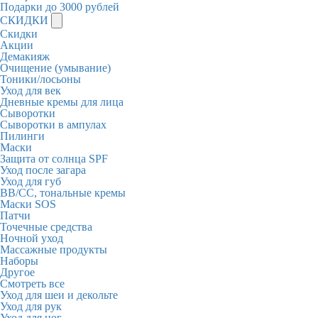
Подарки до 3000 рублей
СКИДКИ
Скидки
Акции
Демакияж
Очищение (умывание)
Тоники/лосьоны
Уход для век
Дневные кремы для лица
Сыворотки
Сыворотки в ампулах
Пилинги
Маски
Защита от солнца SPF
Уход после загара
Уход для губ
BB/CC, тональные кремы
Маски SOS
Патчи
Точечные средства
Ночной уход
Массажные продукты
Наборы
Другое
Смотреть все
Уход для шеи и декольте
Уход для рук
Уход для ног