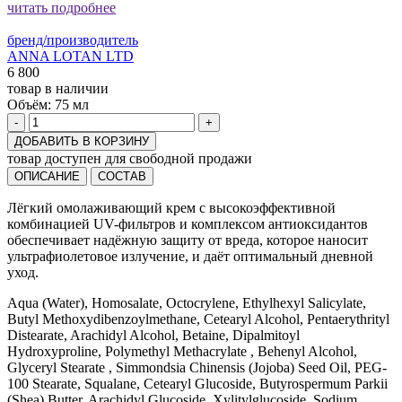
читать подробнее
бренд/производитель
ANNA LOTAN LTD
6 800
товар в наличии
Объём:
75 мл
-
+
ДОБАВИТЬ В КОРЗИНУ
товар доступен для свободной продажи
ОПИСАНИЕ
СОСТАВ
Лёгкий омолаживающий крем с высокоэффективной
комбинацией UV-фильтров и комплексом антиоксидантов
обеспечивает надёжную защиту от вреда, которое наносит
ультрафиолетовое излучение, и даёт оптимальный дневной
уход.
Aqua (Water), Homosalate, Octocrylene, Ethylhexyl Salicylate,
Butyl Methoxydibenzoylmethane, Cetearyl Alcohol, Pentaerythrityl
Distearate, Arachidyl Alcohol, Betaine, Dipalmitoyl
Hydroxyproline, Polymethyl Methacrylate , Behenyl Alcohol,
Glyceryl Stearate , Simmondsia Chinensis (Jojoba) Seed Oil, PEG-
100 Stearate, Squalane, Cetearyl Glucoside, Butyrospermum Parkii
(Shea) Butter, Arachidyl Glucoside, Xylitylglucoside, Sodium