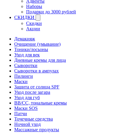
Адвенты
Наборы
Подарки до 3000 рублей
СКИДКИ
Скидки
Акции
Демакияж
Очищение (умывание)
Тоники/лосьоны
Уход для век
Дневные кремы для лица
Сыворотки
Сыворотки в ампулах
Пилинги
Маски
Защита от солнца SPF
Уход после загара
Уход для губ
BB/CC, тональные кремы
Маски SOS
Патчи
Точечные средства
Ночной уход
Массажные продукты