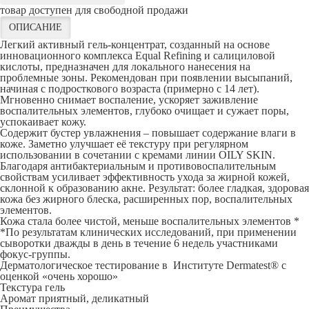
товар доступен для свободной продажи
ОПИСАНИЕ
Легкий активный гель-концентрат, созданный на основе
инновационного комплекса Equal Refining и салициловой
кислоты, предназначен для локального нанесения на
проблемные зоны. Рекомендован при появлении высыпаний,
начиная с подросткового возраста (примерно с 14 лет).
Мгновенно снимает воспаление, ускоряет заживление
воспалительных элементов, глубоко очищает и сужает поры,
успокаивает кожу.
Содержит бустер увлажнения – повышает содержание влаги в
коже. Заметно улучшает её текстуру при регулярном
использовании в сочетании с кремами линии OILY SKIN.
Благодаря антибактериальным и противовоспалительным
свойствам усиливает эффективность ухода за жирной кожей,
склонной к образованию акне. Результат: более гладкая, здоровая
кожа без жирного блеска, расширенных пор, воспалительных
элементов.
Кожа стала более чистой, меньше воспалительных элементов *
*По результатам клинических исследований, при применении
сыворотки дважды в день в течение 6 недель участниками
фокус-группы.
Дерматологическое тестирование в Институте Dermatest® с
оценкой «очень хорошо»
Текстура гель
Аромат приятный, деликатный