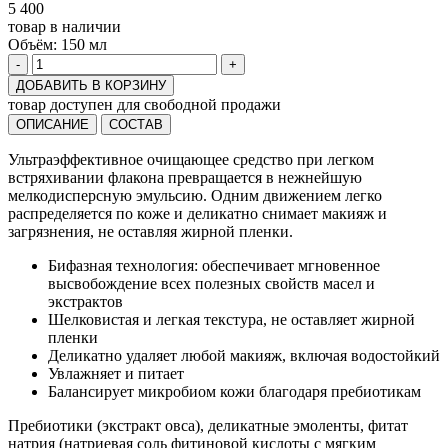
5 400
товар в наличии
Объём:
150 мл
-
+
ДОБАВИТЬ В КОРЗИНУ
товар доступен для свободной продажи
ОПИСАНИЕ
СОСТАВ
Ультраэффективное очищающее средство при легком
встряхивании флакона превращается в нежнейшую
мелкодисперсную эмульсию. Одним движением легко
распределяется по коже и деликатно снимает макияж и
загрязнения, не оставляя жирной пленки.
Бифазная технология: обеспечивает мгновенное
высвобождение всех полезных свойств масел и
экстрактов
Шелковистая и легкая текстура, не оставляет жирной
пленки
Деликатно удаляет любой макияж, включая водостойкий
Увлажняет и питает
Балансирует микробиом кожи благодаря пребиотикам
Пребиотики (экстракт овса), деликатные эмоленты, фитат
натрия (натриевая соль фитиновой кислоты с мягким