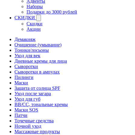
Адвенты
Наборы
Подарки до 3000 рублей
СКИДКИ
Скидки
Акции
Демакияж
Очищение (умывание)
Тоники/лосьоны
Уход для век
Дневные кремы для лица
Сыворотки
Сыворотки в ампулах
Пилинги
Маски
Защита от солнца SPF
Уход после загара
Уход для губ
BB/CC, тональные кремы
Маски SOS
Патчи
Точечные средства
Ночной уход
Массажные продукты