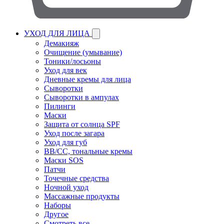
УХОД ДЛЯ ЛИЦА
Демакияж
Очищение (умывание)
Тоники/лосьоны
Уход для век
Дневные кремы для лица
Сыворотки
Сыворотки в ампулах
Пилинги
Маски
Защита от солнца SPF
Уход после загара
Уход для губ
BB/CC, тональные кремы
Маски SOS
Патчи
Точечные средства
Ночной уход
Массажные продукты
Наборы
Другое
Смотреть все