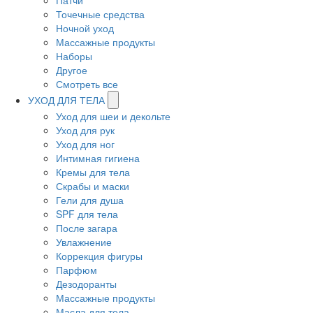
Патчи
Точечные средства
Ночной уход
Массажные продукты
Наборы
Другое
Смотреть все
УХОД ДЛЯ ТЕЛА
Уход для шеи и декольте
Уход для рук
Уход для ног
Интимная гигиена
Кремы для тела
Скрабы и маски
Гели для душа
SPF для тела
После загара
Увлажнение
Коррекция фигуры
Парфюм
Дезодоранты
Массажные продукты
Масла для тела