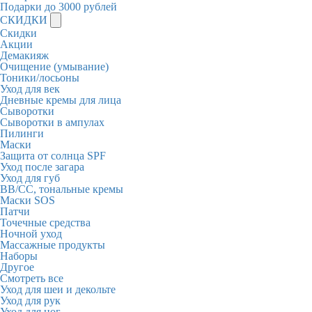
Подарки до 3000 рублей
СКИДКИ
Скидки
Акции
Демакияж
Очищение (умывание)
Тоники/лосьоны
Уход для век
Дневные кремы для лица
Сыворотки
Сыворотки в ампулах
Пилинги
Маски
Защита от солнца SPF
Уход после загара
Уход для губ
BB/CC, тональные кремы
Маски SOS
Патчи
Точечные средства
Ночной уход
Массажные продукты
Наборы
Другое
Смотреть все
Уход для шеи и декольте
Уход для рук
Уход для ног