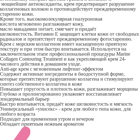
мощнейшие антиоксиданты, крем предотвращает разрушение
коллагеновых волокон и противодействует преждевременному
старению кожи.
Кроме того, высокомолекулярная гиалуроновая
кислота мгновенно разглаживает кожу,
масло макадамии питает, смягчает и придаёт
шелковистость. Витамин Е защищает клетки кожи от свободных
радикалов и препятствует преждевременному фотостарению.
Крем с морским коллагеном имеет насыщенную приятную
текстуру и при этом быстро впитывается. Используется на
заключительном этапе профессиональной процедуры Marine
Collagen Contouring Treatment и как укрепляющий крем 24-
часового действия в домашнем уходе.
Anti-age крем с мгновенным лифтинг-эффектом
Содержит активные ингредиенты в биодоступной форме,
которые препятствуют разрушению коллагена и стимулируют
синтез собственного коллагена в коже
Повышает упругость и плотность кожи, разглаживает морщины
Глубоко и пролонгированно увлажняет восстанавливает
эпидермальный барьер
Быстро впитывается, придаёт коже шелковистость и мягкость
Универсальный «унисекс» - крем для любого типа кожи, для
любого возраста
Подходит для применения утром и вечером
Обладает приятным нежным ароматом