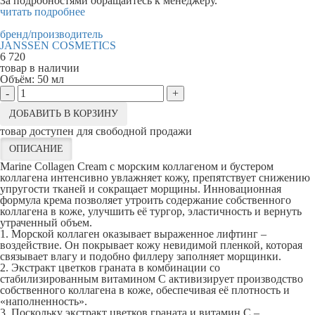
За подробностями обращайтесь к менеджеру.
читать подробнее
бренд/производитель
JANSSEN COSMETICS
6 720
товар в наличии
Объём:
50 мл
-
+
ДОБАВИТЬ В КОРЗИНУ
товар доступен для свободной продажи
ОПИСАНИЕ
Marine Collagen Cream с морским коллагеном и бустером
коллагена интенсивно увлажняет кожу, препятствует снижению
упругости тканей и сокращает морщины. Инновационная
формула крема позволяет утроить содержание собственного
коллагена в коже, улучшить её тургор, эластичность и вернуть
утраченный объем.
1. Морской коллаген оказывает выраженное лифтинг –
воздействие. Он покрывает кожу невидимой пленкой, которая
связывает влагу и подобно филлеру заполняет морщинки.
2. Экстракт цветков граната в комбинации со
стабилизированным витамином С активизирует производство
собственного коллагена в коже, обеспечивая её плотность и
«наполненность».
3. Поскольку экстракт цветков граната и витамин С –