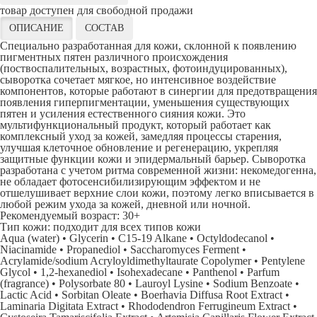
товар доступен для свободной продажи
ОПИСАНИЕ
СОСТАВ
Специально разработанная для кожи, склонной к появлению
пигментных пятен различного происхождения
(поствоспалительных, возрастных, фотоиндуцированных),
сыворотка сочетает мягкое, но интенсивное воздействие
компонентов, которые работают в синергии для предотвращения
появления гиперпигментации, уменьшения существующих
пятен и усиления естественного сияния кожи. Это
мультифункциональный продукт, который работает как
комплексный уход за кожей, замедляя процессы старения,
улучшая клеточное обновление и регенерацию, укрепляя
защитные функции кожи и эпидермальный барьер. Сыворотка
разработана с учетом ритма современной жизни: некомедогенна,
не обладает фотосенсибилизирующим эффектом и не
отшелушивает верхние слои кожи, поэтому легко вписывается в
любой режим ухода за кожей, дневной или ночной.
Рекомендуемый возраст: 30+
Тип кожи: подходит для всех типов кожи
Aqua (water) • Glycerin • C15-19 Alkane • Octyldodecanol •
Niacinamide • Propanediol • Saccharomyces Ferment •
Acrylamide/sodium Acryloyldimethyltaurate Copolymer • Pentylene
Glycol • 1,2-hexanediol • Isohexadecane • Panthenol • Parfum
(fragrance) • Polysorbate 80 • Lauroyl Lysine • Sodium Benzoate •
Lactic Acid • Sorbitan Oleate • Boerhavia Diffusa Root Extract •
Laminaria Digitata Extract • Rhododendron Ferrugineum Extract •