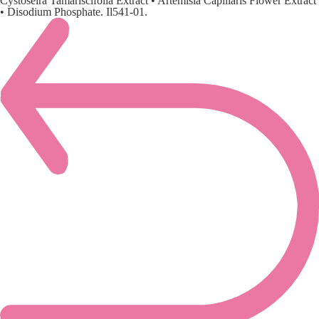
Cystoseira Tamariscifolia Extract • Artemisia Capillaris Flower Extract
• Disodium Phosphate. Il541-01.