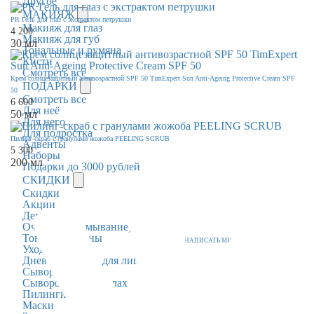
Другое
МАКИЯЖ
PR Гель для глаз с экстрактом петрушки
Макияж для глаз
4 200
Макияж для губ
30 мл
Тональные и румяна
Кисти
Смотреть все
Крем солнцезащитный антивозрастной SPF 50 TimExpert Sun Anti-Ageing Protective Cream SPF
ПОДАРКИ
50
Смотреть все
6 600
Для неё
50 мл
Для него
Для подростка
Пилинг-скраб с гранулами жожоба PEELING SCRUB
Адвенты
5 300
Наборы
200 мл
Подарки до 3000 рублей
СКИДКИ
Скидки
Акции
Демакияж
Очищение (умывание)
Тоники/лосьоны
НАПИСАТЬ МНЕ
Уход для век
Дневные кремы для лица
Сыворотки
Сыворотки в ампулах
Пилинги
Маски