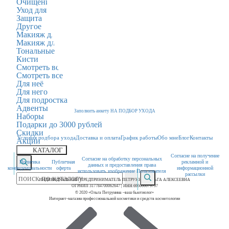
Очищение
Уход для тела
Защита
Другое
Макияж для глаз
Макияж для губ
Тональные и румяна
Кисти
Смотреть все
Смотреть все
Для неё
Для него
Для подростка
Адвенты
Заполнить анкету НА ПОДБОР УХОДА
Наборы
Подарки до 3000 рублей
Скидки
Условия подбора ухода
Доставка и оплата
График работы
Обо мне
Блог
Контакты
Акции
КАТАЛОГ
Согласие на получение
Согласие на обработку персональных
Политика
Публичная
рекламной и
данных и предоставления права
конфиденциальности
оферта
информационной
использовать изображение Пользователя
рассылки
ИНДИВИДУАЛЬНЫЙ ПРЕДПРИНИМАТЕЛЬ ПЕТРУНИНА ОЛЬГА АЛЕКСЕЕВНА
ОГРНИП 317784700062647 | ИНН 695000079797
© 2020 «Ольга Петрунина –ваш бьютиолог»
Интернет-магазин профессиональной косметики и средств косметологии