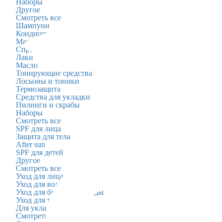
Наборы
Другое
Смотреть все
Шампуни
Кондиционеры
Маски и сыворотки
Спреи
Лаки
Масло
Тонирующие средства
Лосьоны и тоники
Термозащита
Средства для укладки
Пилинги и скрабы
Наборы
Смотреть все
SPF для лица
Защита для тела
After sun
SPF для детей
Другое
Смотреть все
Уход для лица
Уход для волос
Уход для бритья и бороды
Уход для тела и душа
Для укладки волос
Смотреть все