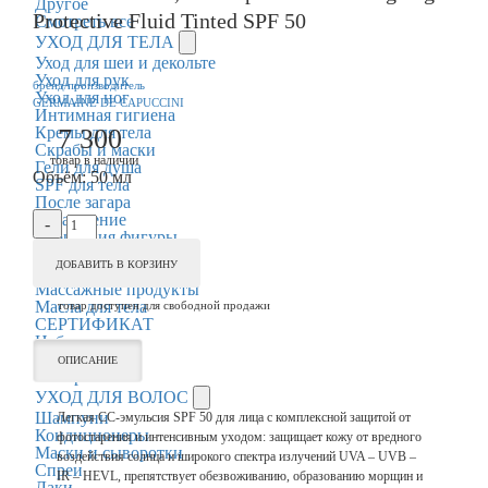
Другое
Protective Fluid Tinted SPF 50
Смотреть все
УХОД ДЛЯ ТЕЛА
Уход для шеи и декольте
Уход для рук
бренд/производитель
Уход для ног
GERMAINE DE CAPUCCINI
Интимная гигиена
Кремы для тела
7 300
Скрабы и маски
товар в наличии
Гели для душа
Объём:
50 мл
SPF для тела
После загара
Увлажнение
-
Коррекция фигуры
Парфюм
+
ДОБАВИТЬ В КОРЗИНУ
Дезодоранты
Массажные продукты
Масла для тела
товар доступен для свободной продажи
СЕРТИФИКАТ
Наборы
Другое
ОПИСАНИЕ
Смотреть все
УХОД ДЛЯ ВОЛОС
Шампуни
Легкая СС-эмульсия SPF 50 для лица с комплексной защитой от
Кондиционеры
фотостарения и интенсивным уходом: защищает кожу от вредного
Маски и сыворотки
воздействия солнца и широкого спектра излучений UVA – UVB –
Спреи
IR – HEVL, препятствует обезвоживанию, образованию морщин и
Лаки