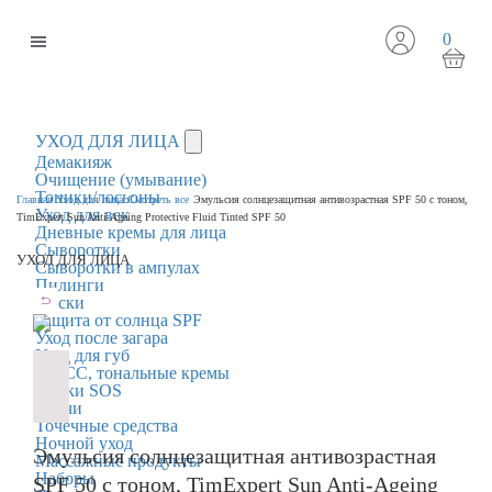
0
УХОД ДЛЯ ЛИЦА
Демакияж
Очищение (умывание)
Тоники/лосьоны
Главная
Уход для лица
Смотреть все
Эмульсия солнцезащитная антивозрастная SPF 50 с тоном,
Уход для век
TimExpert Sun Anti-Ageing Protective Fluid Tinted SPF 50
Дневные кремы для лица
Сыворотки
УХОД ДЛЯ ЛИЦА
Сыворотки в ампулах
Пилинги
Маски
Защита от солнца SPF
Уход после загара
Уход для губ
BB/CC, тональные кремы
Маски SOS
Патчи
Точечные средства
Ночной уход
Эмульсия солнцезащитная антивозрастная
Массажные продукты
Наборы
SPF 50 с тоном, TimExpert Sun Anti-Ageing