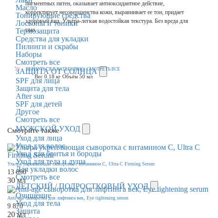
пигментных пятен, оказывает антиоксидантное действие,
Масло
корректирует несовершенства кожи, выравнивает ее тон, придает
Тонирующие средства
здоровый вид. Ультра-легкая водостойкая текстура. Без вреда для
Лосьоны и тоники
глаз.
Термозащита
Средства для укладки
Пилинги и скрабы
Наборы
Смотреть все
ВЕРНУТЬСЯ В КАТЕГОРИЮ:
СМОТРЕТЬ ВСЕ
ЗАЩИТА ОТ СОЛНЦА
Вес
0.18 кг
Объём
50 мл
SPF для лица
Защита для тела
After sun
SPF для детей
Другое
Смотреть все
МУЖСКОЙ УХОД
Смотрите также
Уход для лица
Уход для волос
Уход для бритья и бороды
Уход для тела и душа
Ультра укрепляющая сыворотка с витамином С, Ultra C Firming Serum
Для укладки волос
13 890
Смотреть все
30 мл
ДЕТСКИЙ / ПОДРОСТКОВЫЙ УХОД
Очищение
Anti-age сыворотка для лифтинга век, Eye tightening serum
Уход для тела
9 870
Защита
20 мл