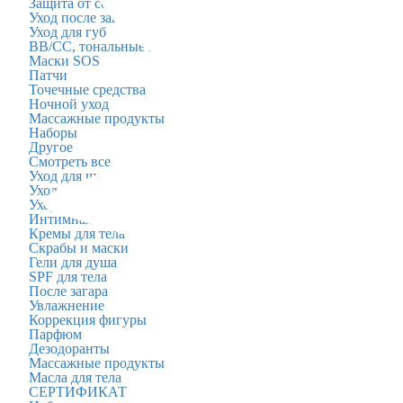
Защита от солнца SPF
Уход после загара
Уход для губ
BB/CC, тональные кремы
Маски SOS
Патчи
Точечные средства
Ночной уход
Массажные продукты
Наборы
Другое
Смотреть все
Уход для шеи и декольте
Уход для рук
Уход для ног
Интимная гигиена
Кремы для тела
Скрабы и маски
Гели для душа
SPF для тела
После загара
Увлажнение
Коррекция фигуры
Парфюм
Дезодоранты
Массажные продукты
Масла для тела
СЕРТИФИКАТ