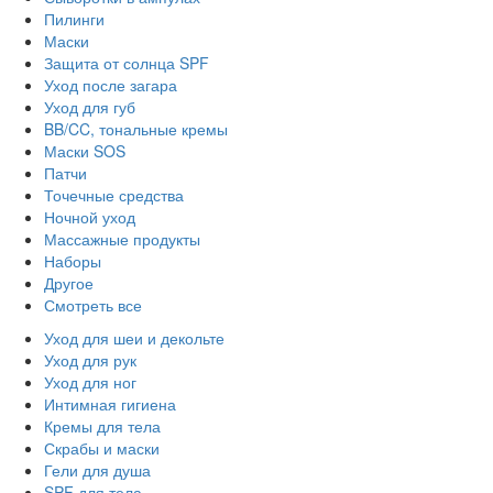
Пилинги
Маски
Защита от солнца SPF
Уход после загара
Уход для губ
BB/CC, тональные кремы
Маски SOS
Патчи
Точечные средства
Ночной уход
Массажные продукты
Наборы
Другое
Смотреть все
Уход для шеи и декольте
Уход для рук
Уход для ног
Интимная гигиена
Кремы для тела
Скрабы и маски
Гели для душа
SPF для тела