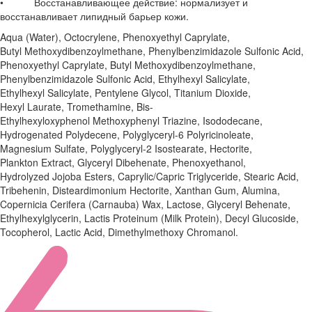
• Восстанавливающее действие: нормализует и
восстанавливает липидный барьер кожи.
Aqua (Water), Octocrylene, Phenoxyethyl Caprylate,
Butyl Methoxydibenzoylmethane, Phenylbenzimidazole Sulfonic Acid,
Phenoxyethyl Caprylate, Butyl Methoxydibenzoylmethane,
Phenylbenzimidazole Sulfonic Acid, Ethylhexyl Salicylate,
Ethylhexyl Salicylate, Pentylene Glycol, Titanium Dioxide,
Hexyl Laurate, Tromethamine, Bis-
Ethylhexyloxyphenol Methoxyphenyl Triazine, Isododecane,
Hydrogenated Polydecene, Polyglyceryl-6 Polyricinoleate,
Magnesium Sulfate, Polyglyceryl-2 Isostearate, Hectorite,
Plankton Extract, Glyceryl Dibehenate, Phenoxyethanol,
Hydrolyzed Jojoba Esters, Caprylic/Capric Triglyceride, Stearic Acid,
Tribehenin, Disteardimonium Hectorite, Xanthan Gum, Alumina,
Copernicia Cerifera (Carnauba) Wax, Lactose, Glyceryl Behenate,
Ethylhexylglycerin, Lactis Proteinum (Milk Protein), Decyl Glucoside,
Tocopherol, Lactic Acid, Dimethylmethoxy Chromanol.