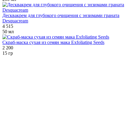
Десквакрем для глубокого очищения с энзимами граната
Desquacream
4 515
50 мл
Скраб-маска сухая из семян мака Exfoliating Seeds
2 200
15 гр