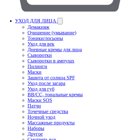
УХОД ДЛЯ ЛИЦА
Демакияж
Очищение (умывание)
Тоники/лосьоны
Уход для век
Дневные кремы для лица
Сыворотки
Сыворотки в ампулах
Пилинги
Маски
Защита от солнца SPF
Уход после загара
Уход для губ
BB/CC, тональные кремы
Маски SOS
Патчи
Точечные средства
Ночной уход
Массажные продукты
Наборы
Другое
Смотреть все