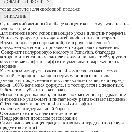
ДОБАВИТЬ В КОРЗИНУ
товар доступен для свободной продажи
ОПИСАНИЕ
Суперлегкий активный anti-age концентрат — эмульсия нежно-
зеленого цвета
Для интенсивного успокаивающего ухода и лифтинг эффекта.
Унисекс-продукт для ухода кожей любого типа и возраста.
Идеально для стрессированной, гиперчувствительной,
обезвоженной кожи, с признаками возрастных изменений.
Содержит гиалуроновую кислоту и Pentavitin, благодаря
которым интенсивно увлажняет кожу и повышает её упругость,
обеспечивает лифтинг-эффект и уменьшает выраженность
морщин.
Кремнезем матирует, а активный комплекс из масел семян
черной смородины, кардиоспермума и подсолнечника
уменьшает покраснения и восстанавливает защитный барьер
кожи. 100% веганская формула, не тестируется на животных.
Работает в глубоких слоях кожи
Мгновенно успокаивает, снимает покраснение и раздражение
Интенсивно увлажняет и питает кожу, разглаживает морщины
Обеспечивает мгновенный и стойкий лифтинг
Укрепляет эпидермальный барьер
Оказывает антиоксидантное действие
Поддерживает процессы регенерации
Самая высокая концентрация активных ингредиентов (среди
продуктов линии)