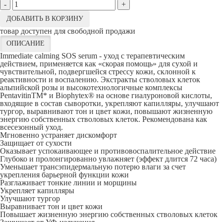
-
+
ДОБАВИТЬ В КОРЗИНУ
товар доступен для свободной продажи
ОПИСАНИЕ
Immediate calming SOS serum - уход с терапевтическим
действием, применяется как «скорая помощь» для сухой и
чувствительной, подвергшейся стрессу кожи, склонной к
реактивности и воспалению. Экстракты стволовых клеток
альпийской розы и высокотехнологичные комплексы
PentavitinTM* и Biophytex® на основе гиалуроновой кислоты,
входящие в состав сыворотки, укрепляют капилляры, улучшают
тургор, выравнивают тон и цвет кожи, повышают жизненную
энергию собственных стволовых клеток. Рекомендована как
всесезонный уход.
Мгновенно устраняет дискомфорт
Защищает от сухости
Оказывает успокаивающее и противовоспалительное действие
Глубоко и пролонгированно увлажняет (эффект длится 72 часа)
Уменьшает трансэпидермальную потерю влаги за счет
укрепления барьерной функции кожи
Разглаживает тонкие линии и морщины
Укрепляет капилляры
Улучшают тургор
Выравнивает тон и цвет кожи
Повышает жизненную энергию собственных стволовых клеток