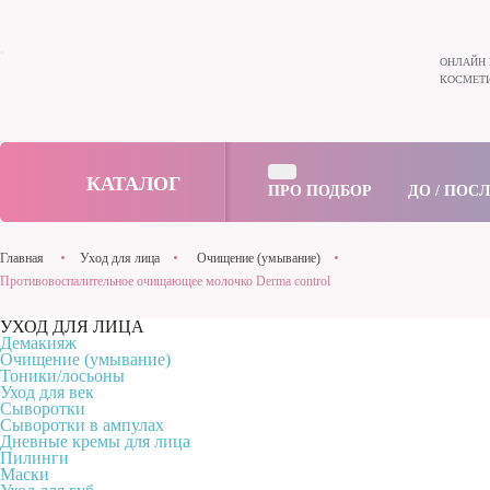
ОНЛАЙН 
КОСМЕТИ
КАТАЛОГ
ПРО ПОДБОР
ДО / ПОС
Главная
Уход для лица
Очищение (умывание)
Противовоспалительное очищающее молочко Derma control
УХОД ДЛЯ ЛИЦА
Демакияж
Очищение (умывание)
Тоники/лосьоны
Уход для век
Сыворотки
Сыворотки в ампулах
Дневные кремы для лица
Пилинги
Маски