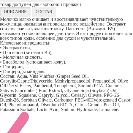
товар доступен для свободной продажи
ОПИСАНИЕ
СОСТАВ
Молочко мягко очищает и восстанавливает чувствительную
кожу лица, оказывая антиоксидантное воздействие. Экстракт
cои смягчает и увлажняет кожу. Пантенол (Витамин В5)
оказывает успокаивающее действие. Этот продукт подходит для
всех типов кожи, особенно для cухой и чувствительной.
Ключевые ингредиенты:
• Экстракт сои,
• Пантенол (витамин B5),
• Молочная кислота,
• Бисаболол (успокаивает кожу),
• Глицерин,
• Глицериды миндаля.
Состав: Aqua, Vitis Vinifera (Grape) Seed Oil,
Caprylic/CapricTriglyceride, Methylpropanediol, Propanediol, Olive
Oil Decyl Esters, Panthenol, Tocopherol, Sodium PCA, Cucumis
Sativus (Cucumber) Fruit Extract, Glycine Soja (Soybean) Oil,
Glycerin, Squalene, Caprylyl Glycol, Cetearyl Olivate, PPG-26-
Buteth-26, Sorbitan Olivate, Carbomer, PEG-40Hydrogenated Castor
Oil, Phenylpropanol, Disodium EDTA, Citrus Grandis Peel Oil,
Potassium Sorbate, Lactic Acid, Sodium Hydroxide, Limonene.