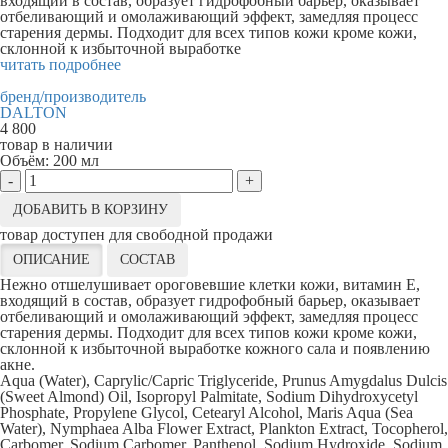
входящий в состав, образует гидрофобный барьер, оказывает
отбеливающий и омолаживающий эффект, замедляя процесс
старения дермы. Подходит для всех типов кожи кроме кожи,
склонной к избыточной выработке
читать подробнее
бренд/производитель
DALTON
4 800
товар в наличии
Объём:
200 мл
-
+
ДОБАВИТЬ В КОРЗИНУ
товар доступен для свободной продажи
ОПИСАНИЕ
СОСТАВ
Нежно отшелушивает ороговевшие клетки кожи, витамин E,
входящий в состав, образует гидрофобный барьер, оказывает
отбеливающий и омолаживающий эффект, замедляя процесс
старения дермы. Подходит для всех типов кожи кроме кожи,
склонной к избыточной выработке кожного сала и появлению
акне.
Aqua (Water), Caprylic/Capric Triglyceride, Prunus Amygdalus Dulcis
(Sweet Almond) Oil, Isopropyl Palmitate, Sodium Dihydroxycetyl
Phosphate, Propylene Glycol, Cetearyl Alcohol, Maris Aqua (Sea
Water), Nymphaea Alba Flower Extract, Plankton Extract, Tocopherol,
Carbomer, Sodium Carbomer, Panthenol, Sodium Hydroxide, Sodium