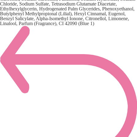
Chloride, Sodium Sulfate, Tetrasodium Glutamate Diacetate,
Ethylhexylglycerin, Hydrogenated Palm Glycerides, Phenoxyethanol,
Butylphenyl Methylpropional (Lilial), Hexyl Cinnamal, Eugenol,
Benzyl Salicylate, Alpha-Isomethyl Ionone, Citronellol, Limonene,
Linalool, Parfum (Fragrance), CI 42090 (Blue 1)