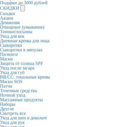
Подарки до 3000 рублей
СКИДКИ
Скидки
Акции
Демакияж
Очищение (умывание)
Тоники/лосьоны
Уход для век
Дневные кремы для лица
Сыворотки
Сыворотки в ампулах
Пилинги
Маски
Защита от солнца SPF
Уход после загара
Уход для губ
BB/CC, тональные кремы
Маски SOS
Патчи
Точечные средства
Ночной уход
Массажные продукты
Наборы
Другое
Смотреть все
Уход для шеи и декольте
Уход для рук
Уход для ног