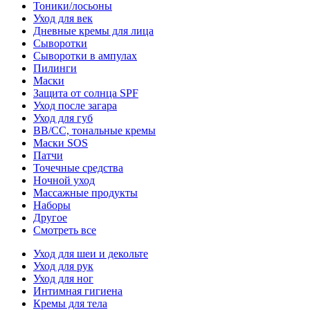
Тоники/лосьоны
Уход для век
Дневные кремы для лица
Сыворотки
Сыворотки в ампулах
Пилинги
Маски
Защита от солнца SPF
Уход после загара
Уход для губ
BB/CC, тональные кремы
Маски SOS
Патчи
Точечные средства
Ночной уход
Массажные продукты
Наборы
Другое
Смотреть все
Уход для шеи и декольте
Уход для рук
Уход для ног
Интимная гигиена
Кремы для тела