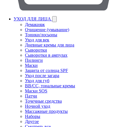
УХОД ДЛЯ ЛИЦА
Демакияж
Очищение (умывание)
Тоники/лосьоны
Уход для век
Дневные кремы для лица
Сыворотки
Сыворотки в ампулах
Пилинги
Маски
Защита от солнца SPF
Уход после загара
Уход для губ
BB/CC, тональные кремы
Маски SOS
Патчи
Точечные средства
Ночной уход
Массажные продукты
Наборы
Другое
Смотреть все