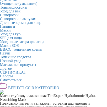
Очищение (умывание)
Тоники/лосьоны
Уход для век
Сыворотки
Сыворотки в ампулах
Дневные кремы для лица
Пилинги
Маски
Уход для губ
SPF для лица
Уход после загара для лица
Маски SOS
BB/CC, тональные кремы
Патчи
Точечные средства
Ночной уход
Массажные продукты
Другое
СЕРТИФИКАТ
Наборы
Смотреть все
ВЕРНУТЬСЯ В КАТЕГОРИЮ
Маска глубокоувлажняющая TimExpert Hydraluronic Hydra‐
Nourishing Mask
Прекрасно питает и увлажняет, устраняя шелушения и