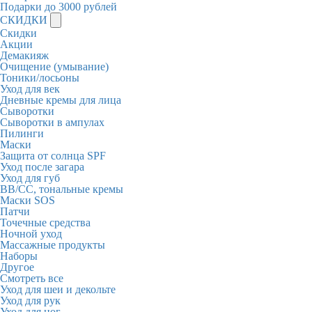
Подарки до 3000 рублей
СКИДКИ
Скидки
Акции
Демакияж
Очищение (умывание)
Тоники/лосьоны
Уход для век
Дневные кремы для лица
Сыворотки
Сыворотки в ампулах
Пилинги
Маски
Защита от солнца SPF
Уход после загара
Уход для губ
BB/CC, тональные кремы
Маски SOS
Патчи
Точечные средства
Ночной уход
Массажные продукты
Наборы
Другое
Смотреть все
Уход для шеи и декольте
Уход для рук
Уход для ног