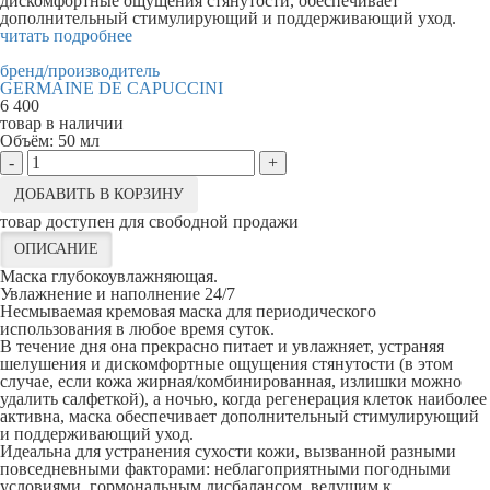
дискомфортные ощущения стянутости, обеспечивает
дополнительный стимулирующий и поддерживающий уход.
читать подробнее
бренд/производитель
GERMAINE DE CAPUCCINI
6 400
товар в наличии
Объём:
50 мл
-
+
ДОБАВИТЬ В КОРЗИНУ
товар доступен для свободной продажи
ОПИСАНИЕ
Маска глубокоувлажняющая.
Увлажнение и наполнение 24/7
Несмываемая кремовая маска для периодического
использования в любое время суток.
В течение дня она прекрасно питает и увлажняет, устраняя
шелушения и дискомфортные ощущения стянутости (в этом
случае, если кожа жирная/комбинированная, излишки можно
удалить салфеткой), а ночью, когда регенерация клеток наиболее
активна, маска обеспечивает дополнительный стимулирующий
и поддерживающий уход.
Идеальна для устранения сухости кожи, вызванной разными
повседневными факторами: неблагоприятными погодными
условиями, гормональным дисбалансом, ведущим к