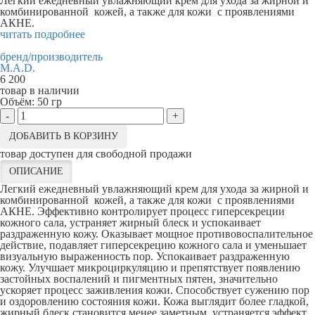
Легкий ежедневный увлажняющий крем для ухода за жирной и
комбинированной кожей, а также для кожи с проявлениями
АКНЕ.
читать подробнее
бренд/производитель
M.A.D.
6 200
товар в наличии
Объём:
50 гр
-
+
ДОБАВИТЬ В КОРЗИНУ
товар доступен для свободной продажи
ОПИСАНИЕ
Легкий ежедневный увлажняющий крем для ухода за жирной и
комбинированной кожей, а также для кожи с проявлениями
АКНЕ. Эффективно контролирует процесс гиперсекреции
кожного сала, устраняет жирный блеск и успокаивает
раздраженную кожу. Оказывает мощное противовоспалительное
действие, подавляет гиперсекрецию кожного сала и уменьшает
визуальную выраженность пор. Успокаивает раздраженную
кожу. Улучшает микроциркуляцию и препятствует появлению
застойных воспалений и пигментных пятен, значительно
ускоряет процесс заживления кожи. Способствует сужению пор
и оздоровлению состояния кожи. Кожа выглядит более гладкой,
жирный блеск становится менее заметным, устраняется эффект