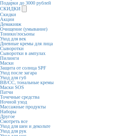
Подарки до 3000 рублей
СКИДКИ
Скидки
Акции
Демакияж
Очищение (умывание)
Тоники/лосьоны
Уход для век
Дневные кремы для лица
Сыворотки
Сыворотки в ампулах
Пилинги
Маски
Защита от солнца SPF
Уход после загара
Уход для губ
BB/CC, тональные кремы
Маски SOS
Патчи
Точечные средства
Ночной уход
Массажные продукты
Наборы
Другое
Смотреть все
Уход для шеи и декольте
Уход для рук
Уход для ног