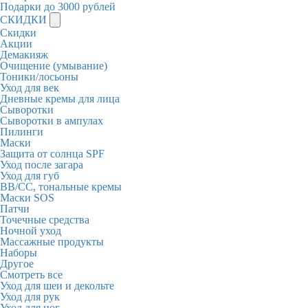
Подарки до 3000 рублей
СКИДКИ
Скидки
Акции
Демакияж
Очищение (умывание)
Тоники/лосьоны
Уход для век
Дневные кремы для лица
Сыворотки
Сыворотки в ампулах
Пилинги
Маски
Защита от солнца SPF
Уход после загара
Уход для губ
BB/CC, тональные кремы
Маски SOS
Патчи
Точечные средства
Ночной уход
Массажные продукты
Наборы
Другое
Смотреть все
Уход для шеи и декольте
Уход для рук
Уход для ног