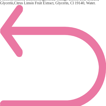
Glycerin,Citrus Limon Fruit Extract, Glycerin, Cl 19140, Water.