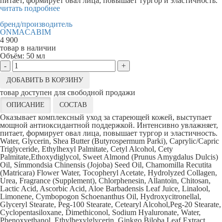
питает, формирует овал лица, повышает тургор и эластичность.
читать подробнее
бренд/производитель
ONMACABIM
4 900
товар в наличии
Объём:
50 мл
-
+
ДОБАВИТЬ В КОРЗИНУ
товар доступен для свободной продажи
ОПИСАНИЕ
СОСТАВ
Оказывает комплексный уход за стареющей кожей, выступает
мощной антиоксидантной поддержкой. Интенсивно увлажняет,
питает, формирует овал лица, повышает тургор и эластичность.
Water, Glycerin, Shea Butter (Butyrospermum Parki), Caprylic/Capric
Triglyceride, Ethylhexyl Palmitate, Cetyl Alcohol, Cety
Palmitate,Ethoxydiglycol, Sweet Almond (Prunus Amygdalus Dulcis)
Oil, Símmondsia Chinensis (Jojoba) Seed Oil, Chamomilla Recutita
(Matricara) Flower Water, Tocopheryl Acetate, Hydrolyzed Collagen,
Urea, Fragrance (Supplement), Chlorphenesin, Allantoin, Chitosan,
Lactic Acid, Ascorbic Acid, Aloe Barbadensis Leaf Juice, Linalool,
Limonene, Cymbopogon Schoenanthus Oil, Hydroxycitronellal,
Glyceryl Stearate, Peg-100 Stearate, Cetearyl Alcohol,Peg-20 Stearate,
Cyclopentasiloxane, Dimethiconol, Sodium Hyaluronate, Water,
Phenoxyethanol, Ethylhexylglycerin, Ginkgo Biloba Leaf Extract,