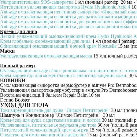
Ультрапитательная SOS-сыворотка
1 мл (полный размер: 20 мл - 
Интенсивно увлажняющая сыворотка Hydra Hyaluronic Acid 4
10 
Anti-age омолаживающая пептидная сыворотка «Идеальный ова
Anti-age омолаживающая сыворотка для разглаживания морщин 
Anti-age омолаживающая сыворотка для укрепления кожи (эффе
Anti-age омолаживающая сыворотка для восстановления кожи (э
Кремы для лица
Легкий увлажняющий омолаживающий крем Hydra Hyaluronic Ac
Крем глобально-омолаживающий для лица
4 мл (полный размер: 
Обновляющий омолаживающий ночной крем Noctuelle
15 мл (по
Маски
Ультраувлажняющая омолаживающая маска
15 мл(полный размер:
Полный размер
Охлаждающий anti-age гель с роликовым аппликатором от отеков
Крем-корректор для моментального энергонасыщения кожи
: 30 
НОВИНКИ
Омолаживающая сыворотка-дермобустер в ампуле Pro Dermobooste
Увлажняющая сыворотка-дермобустер в ампуле Pro Dermobooster a
Восстанавливающий бальзам Repair Balm 10 мл
Dermo Booster
УХОД ДЛЯ ТЕЛА
Тонизирующий гель для душа "Лимон-Петитгрейн"
30 мл (полны
Шампунь и Кондиционер "Лимон-Петитгрейн" 30 мл
Крем-гель для душа с цветками вишни и лотоса
30 мл (полный ра
Увлажняющая, питательная эмульсия для тела
30 мл (полный разм
Питательный увлажняющий крем для рук
15 мл (полный размер: 
Средство для омоложения зоны декольте
15 мл (полный размер: 5