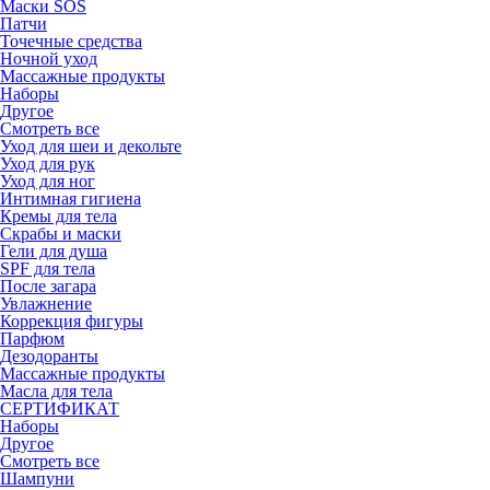
Маски SOS
Патчи
Точечные средства
Ночной уход
Массажные продукты
Наборы
Другое
Смотреть все
Уход для шеи и декольте
Уход для рук
Уход для ног
Интимная гигиена
Кремы для тела
Скрабы и маски
Гели для душа
SPF для тела
После загара
Увлажнение
Коррекция фигуры
Парфюм
Дезодоранты
Массажные продукты
Масла для тела
СЕРТИФИКАТ
Наборы
Другое
Смотреть все
Шампуни