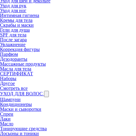
Уход для шеи и декольте
Уход для рук
Уход для ног
Интимная гигиена
Кремы для тела
Скрабы и маски
Гели для душа
SPF для тела
После загара
Увлажнение
Коррекция фигуры
Парфюм
Дезодоранты
Массажные продукты
Масла для тела
СЕРТИФИКАТ
Наборы
Другое
Смотреть все
УХОД ДЛЯ ВОЛОС
Шампуни
Кондиционеры
Маски и сыворотки
Спреи
Лаки
Масло
Тонирующие средства
Лосьоны и тоники