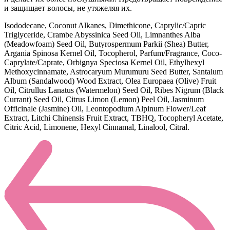
и защищает волосы, не утяжеляя их.
Isododecane, Coconut Alkanes, Dimethicone, Caprylic/Capric
Triglyceride, Crambe Abyssinica Seed Oil, Limnanthes Alba
(Meadowfoam) Seed Oil, Butyrospermum Parkii (Shea) Butter,
Argania Spinosa Kernel Oil, Tocopherol, Parfum/Fragrance, Coco-
Caprylate/Caprate, Orbignya Speciosa Kernel Oil, Ethylhexyl
Methoxycinnamate, Astrocaryum Murumuru Seed Butter, Santalum
Album (Sandalwood) Wood Extract, Olea Europaea (Olive) Fruit
Oil, Citrullus Lanatus (Watermelon) Seed Oil, Ribes Nigrum (Black
Currant) Seed Oil, Citrus Limon (Lemon) Peel Oil, Jasminum
Officinale (Jasmine) Oil, Leontopodium Alpinum Flower/Leaf
Extract, Litchi Chinensis Fruit Extract, TBHQ, Tocopheryl Acetate,
Citric Acid, Limonene, Hexyl Cinnamal, Linalool, Citral.