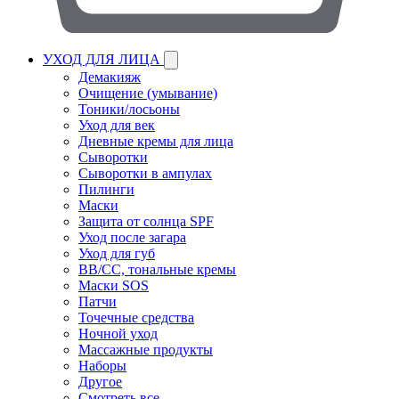
УХОД ДЛЯ ЛИЦА
Демакияж
Очищение (умывание)
Тоники/лосьоны
Уход для век
Дневные кремы для лица
Сыворотки
Сыворотки в ампулах
Пилинги
Маски
Защита от солнца SPF
Уход после загара
Уход для губ
BB/CC, тональные кремы
Маски SOS
Патчи
Точечные средства
Ночной уход
Массажные продукты
Наборы
Другое
Смотреть все