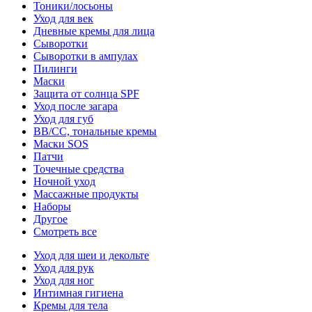
Тоники/лосьоны
Уход для век
Дневные кремы для лица
Сыворотки
Сыворотки в ампулах
Пилинги
Маски
Защита от солнца SPF
Уход после загара
Уход для губ
BB/CC, тональные кремы
Маски SOS
Патчи
Точечные средства
Ночной уход
Массажные продукты
Наборы
Другое
Смотреть все
Уход для шеи и декольте
Уход для рук
Уход для ног
Интимная гигиена
Кремы для тела