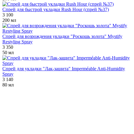
Спрей для быстрой укладки Rush Hour (спрей №37)
3 100
200 мл
Спрей для возрождения укладки "Роскошь золота" Mystify
Restyling Spray
3 350
50 мл
Спрей для укладки "Лак-защита" Imperméable Anti-Humidity
Spray
3 140
80 мл