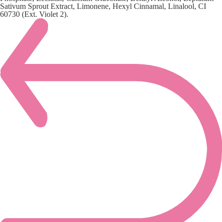
Sativum Sprout Extract, Limonene, Hexyl Cinnamal, Linalool, CI
60730 (Ext. Violet 2).