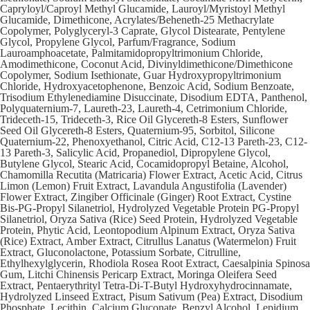
Capryloyl/Caproyl Methyl Glucamide, Lauroyl/Myristoyl Methyl
Glucamide, Dimethicone, Acrylates/Beheneth-25 Methacrylate
Copolymer, Polyglyceryl-3 Caprate, Glycol Distearate, Pentylene
Glycol, Propylene Glycol, Parfum/Fragrance, Sodium
Lauroamphoacetate, Palmitamidopropyltrimonium Chloride,
Amodimethicone, Coconut Acid, Divinyldimethicone/Dimethicone
Copolymer, Sodium Isethionate, Guar Hydroxypropyltrimonium
Chloride, Hydroxyacetophenone, Benzoic Acid, Sodium Benzoate,
Trisodium Ethylenediamine Disuccinate, Disodium EDTA, Panthenol,
Polyquaternium-7, Laureth-23, Laureth-4, Cetrimonium Chloride,
Trideceth-15, Trideceth-3, Rice Oil Glycereth-8 Esters, Sunflower
Seed Oil Glycereth-8 Esters, Quaternium-95, Sorbitol, Silicone
Quaternium-22, Phenoxyethanol, Citric Acid, C12-13 Pareth-23, C12-
13 Pareth-3, Salicylic Acid, Propanediol, Dipropylene Glycol,
Butylene Glycol, Stearic Acid, Cocamidopropyl Betaine, Alcohol,
Chamomilla Recutita (Matricaria) Flower Extract, Acetic Acid, Citrus
Limon (Lemon) Fruit Extract, Lavandula Angustifolia (Lavender)
Flower Extract, Zingiber Officinale (Ginger) Root Extract, Cystine
Bis-PG-Propyl Silanetriol, Hydrolyzed Vegetable Protein PG-Propyl
Silanetriol, Oryza Sativa (Rice) Seed Protein, Hydrolyzed Vegetable
Protein, Phytic Acid, Leontopodium Alpinum Extract, Oryza Sativa
(Rice) Extract, Amber Extract, Citrullus Lanatus (Watermelon) Fruit
Extract, Gluconolactone, Potassium Sorbate, Citrulline,
Ethylhexylglycerin, Rhodiola Rosea Root Extract, Caesalpinia Spinosa
Gum, Litchi Chinensis Pericarp Extract, Moringa Oleifera Seed
Extract, Pentaerythrityl Tetra-Di-T-Butyl Hydroxyhydrocinnamate,
Hydrolyzed Linseed Extract, Pisum Sativum (Pea) Extract, Disodium
Phosphate, Lecithin, Calcium Gluconate, Benzyl Alcohol, Lepidium