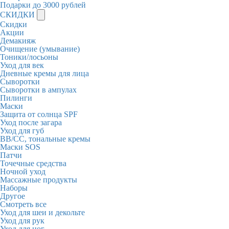
Подарки до 3000 рублей
СКИДКИ
Скидки
Акции
Демакияж
Очищение (умывание)
Тоники/лосьоны
Уход для век
Дневные кремы для лица
Сыворотки
Сыворотки в ампулах
Пилинги
Маски
Защита от солнца SPF
Уход после загара
Уход для губ
BB/CC, тональные кремы
Маски SOS
Патчи
Точечные средства
Ночной уход
Массажные продукты
Наборы
Другое
Смотреть все
Уход для шеи и декольте
Уход для рук
Уход для ног