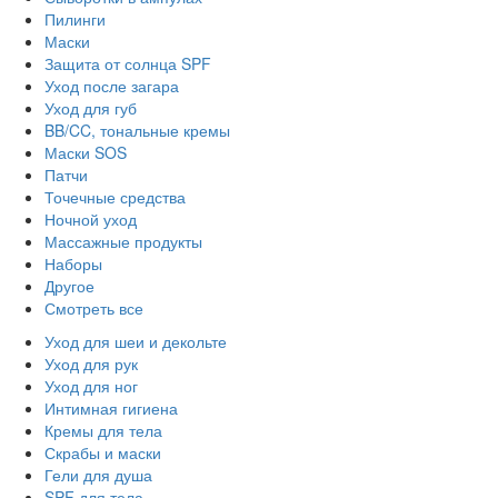
Пилинги
Маски
Защита от солнца SPF
Уход после загара
Уход для губ
BB/CC, тональные кремы
Маски SOS
Патчи
Точечные средства
Ночной уход
Массажные продукты
Наборы
Другое
Смотреть все
Уход для шеи и декольте
Уход для рук
Уход для ног
Интимная гигиена
Кремы для тела
Скрабы и маски
Гели для душа
SPF для тела