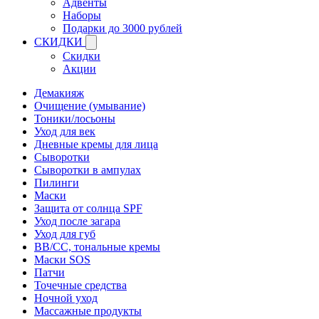
Адвенты
Наборы
Подарки до 3000 рублей
СКИДКИ
Скидки
Акции
Демакияж
Очищение (умывание)
Тоники/лосьоны
Уход для век
Дневные кремы для лица
Сыворотки
Сыворотки в ампулах
Пилинги
Маски
Защита от солнца SPF
Уход после загара
Уход для губ
BB/CC, тональные кремы
Маски SOS
Патчи
Точечные средства
Ночной уход
Массажные продукты