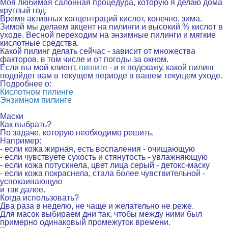
Моя любимая салонная процедура, которую я делаю дома
круглый год.
Время активных концентраций кислот, конечно, зима.
Зимой мы делаем акцент на пилинги и высокий % кислот в
уходе. Весной переходим на энзимные пилинги и мягкие
кислотные средства.
Какой пилинг делать сейчас - зависит от множества
факторов, в том числе и от погоды за окном.
Если вы мой клиент,
пишите
- и я подскажу, какой пилинг
подойдет вам в текущем периоде в вашем текущем уходе.
Подробнее о:
Кислотном пилинге
Энзимном пилинге
.
Маски
Как выбрать?
По задаче, которую необходимо решить.
Например:
- если кожа жирная, есть воспаления - очищающую
- если чувствуете сухость и стянутость - увлажняющую
- если кожа потускнела, цвет лица серый - детокс-маску
- если кожа покраснела, стала более чувствительной -
успокаивающую
и так далее.
Когда использовать?
Два раза в неделю, не чаще и желательно не реже.
Для масок выбираем дни так, чтобы между ними был
примерно одинаковый промежуток времени.