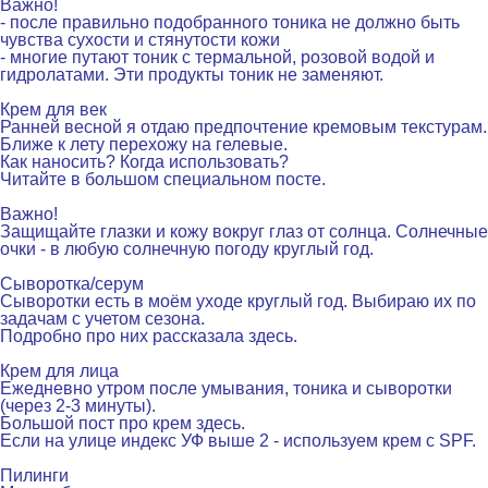
Важно!
- после правильно подобранного тоника не должно быть
чувства сухости и стянутости кожи
- многие путают тоник с термальной, розовой водой и
гидролатами. Эти продукты тоник не заменяют.
.
Крем для век
Ранней весной я отдаю предпочтение кремовым текстурам.
Ближе к лету перехожу на гелевые.
Как наносить? Когда использовать?
Читайте в большом специальном посте.
Важно!
Защищайте глазки и кожу вокруг глаз от солнца. Солнечные
очки - в любую солнечную погоду круглый год.
.
Сыворотка/серум
Сыворотки есть в моём уходе круглый год. Выбираю их по
задачам с учетом сезона.
Подробно про них рассказала здесь.
.
Крем для лица
Ежедневно утром после умывания, тоника и сыворотки
(через 2-3 минуты).
Большой пост про крем здесь.
Если на улице индекс УФ выше 2 - используем крем с SPF.
.
Пилинги