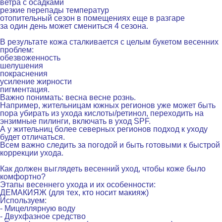
ветра с осадками
резкие перепады температур
отопительный сезон в помещениях еще в разгаре
за один день может смениться 4 сезона.
.
В результате кожа сталкивается с целым букетом весенних
проблем:
обезвоженность
шелушения
покраснения
усиление жирности
пигментация.
Важно понимать: весна весне рознь.
Например, жительницам южных регионов уже может быть
пора убирать из ухода кислоты/ретинол, переходить на
энзимные пилинги, включать в уход SPF.
А у жительниц более северных регионов подход к уходу
будет отличаться.
Всем важно следить за погодой и быть готовыми к быстрой
коррекции ухода.
.
Как должен выглядеть весенний уход, чтобы коже было
комфортно?
Этапы весеннего ухода и их особенности:
ДЕМАКИЯЖ
(
для тех, кто носит макияж)
Используем:
- Мицеллярную воду
- Двухфазное средство