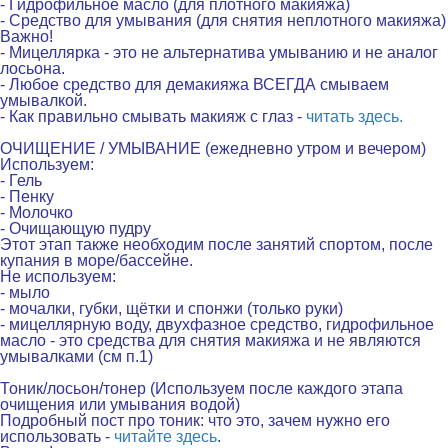
- Гидрофильное масло (для плотного макияжа)
- Средство для умывания (для снятия неплотного макияжа)
Важно!
- Мицеллярка - это не альтернатива умыванию и не аналог
лосьона.
- Любое средство для демакияжа ВСЕГДА смываем
умывалкой.
- Как правильно смывать макияж с глаз -
читать здесь.
.
ОЧИЩЕНИЕ / УМЫВАНИЕ
(
ежедневно утром и вечером)
Используем:
- Гель
- Пенку
- Молочко
- Очищающую пудру
Этот этап также необходим после занятий спортом, после
купания в море/бассейне.
Не используем:
- мыло
- мочалки, губки, щётки и спонжи (только руки)
- мицеллярную воду, двухфазное средство, гидрофильное
масло - это средства для снятия макияжа и не являются
умывалками (см п.1)
.
Тоник/лосьон/тонер
(
Используем после каждого этапа
очищения или умывания водой)
Подробный пост про тоник: что это, зачем нужно его
использовать -
читайте здесь
.