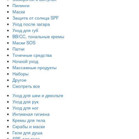
Пилинги
Маски
Защита от солнца SPF
Уход после загара
Уход для губ
BB/CC, тональные кремы
Маски SOS
Патчи
Точечные средства
Ночной уход
Массажные продукты
Наборы
Другое
Смотреть все
Уход для шеи и декольте
Уход для рук
Уход для ног
Интимная гигиена
Кремы для тела
Скрабы и маски
Гели для душа
SPF для тела