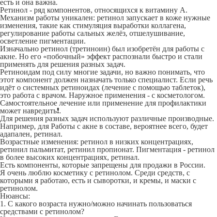
есть и она важна.
Ретинол - ряд компонентов, относящихся к витамину А.
Механизм работы уникален: ретинол запускает в коже нужные
изменения, такие как стимуляция выработки коллагена,
регулирование работы сальных желёз, отшелушивание,
осветление пигментации.
Изначально ретинол (третиноин) был изобретён для работы с
акне. Но его «побочный» эффект распознали быстро и стали
применять для решения разных задач.
Ретиноидам под силу многие задачи, но важно понимать, что
этот компонент должен назначать только специалист. Если речь
идёт о системных ретиноидах (лечение с помощью таблеток),
это работа с врачом. Наружное применения - с косметологом.
Самостоятельное лечение или применение для профилактики
может навредить❗.
Для решения разных задач используют различные производные.
Например, для Работы с акне в составе, вероятнее всего, будет
адапален, ретинал.
Возрастные изменения: ретинол в низких концентрациях,
ретинил пальмитат, ретинил пропионат. Пигментация - ретинол
в более высоких концентрациях, ретинал.
Есть компоненты, которые запрещены для продажи в России.
Я очень люблю косметику с ретинолом. Среди средств, с
которыми я работаю, есть и сыворотки, и кремы, и маски с
ретинолом.
Нюансы:
1. С какого возраста нужно/можно начинать пользоваться
средствами с ретинолом?