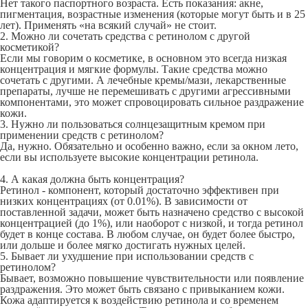
Нет такого паспортного возраста. Есть показания: акне,
пигментация, возрастные изменения (которые могут быть и в 25
лет). Применять «на всякий случай» не стоит.
2. Можно ли сочетать средства с ретинолом с другой
косметикой?
Если мы говорим о косметике, в основном это всегда низкая
концентрация и мягкие формулы. Такие средства можно
сочетать с другими. А лечебные кремы/мази, лекарственные
препараты, лучше не перемешивать с другими агрессивными
компонентами, это может спровоцировать сильное раздражение
кожи.
3. Нужно ли пользоваться солнцезащитным кремом при
применении средств с ретинолом?
Да, нужно. Обязательно и особенно важно, если за окном лето,
если вы используете высокие концентрации ретинола.
4. А какая должна быть концентрация?
Ретинол - компонент, который достаточно эффективен при
низких концентрациях (от 0.01%). В зависимости от
поставленной задачи, может быть назначено средство с высокой
концентрацией (до 1%), или наоборот с низкой, и тогда ретинол
будет в конце состава. В любом случае, он будет более быстро,
или дольше и более мягко достигать нужных целей.
5. Бывает ли ухудшение при использовании средств с
ретинолом?
Бывает, возможно повышение чувствительности или появление
раздражения. Это может быть связано с привыканием кожи.
Кожа адаптируется к воздействию ретинола и со временем