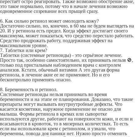
перестаёт остро реагировать. Также возможно обострение акне,
это такое нормально, потому что в начале лечения возможно
одновременное созревание всех прыщей сразу.
6. Как сильно ретинол может омолодить кожу?
Достаточно сильно, но, конечно, в 60 мы не будем выглядеть на
20. И у ретинола есть предел. Когда эффект достигает своего
максимума, может показаться, что средство перестало работать.
Средство продрожать работу, поддерживая эффект на
максимальном уровне.
7. Таблетки или крем?
Таблетки (системные ретиноиды) - это серьёзное лечение.
Просто так, особенно самостоятельно, их принимать нельзя 🚫,
только под пристальным наблюдением врача с контролем
анализов. Кстати, обычный витамин А это другая форма
ретинола, в лечение акне ее не применяют. Но и его
бесконтрольно применять опасно.
8. Беременность и ретинол.
Системные ретиноиды нельзя принимать во время
беременности и на этапе ее планирования. Доказано, что такие
препараты могут вызывать внутриутробные дефекты. Что
касается косметики, наружное применение не опасно для
малыша. Формы ретинола в кремах или сыворотке
используются другие, работают на поверхности кожи, и если и
всасываются в кровоток, то в мизерных количествах. То есть
если вы использовали крем с ретинолом, и узнали, что
беременны, повода доя паники нет. Нужно просто отменить