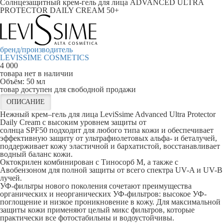
Солнцезащитный крем-гель для лица ADVANCED ULTRA
PROTECTOR DAILY CREAM 50+
бренд/производитель
LEVISSIME COSMETICS
4 000
товара нет в наличии
Объём:
50 мл
товар доступен для свободной продажи
ОПИСАНИЕ
Нежный крем–гель для лица LeviSsime Advanced Ultra Protector
Daily Cream с высоким уровнем защиты от
солнца SPF50 подходит для любого типа кожи и обеспечивает
эффективную защиту от ультрафиолетовых альфа- и беталучей,
поддерживает кожу эластичной и бархатистой, восстанавливает
водный баланс кожи.
Октокрилен комбинирован с Тиносорб М, а также с
Авобензоном для полной защиты от всего спектра UV-A и UV-B
лучей.
УФ-фильтры нового поколения сочетают преимущества
органических и неорганических УФ-фильтров: высокое УФ-
поглощение и низкое проникновение в кожу. Для максимальной
защиты кожи применяют целый микс фильтров, которые
практически все фотостабильны и водоустойчивы.