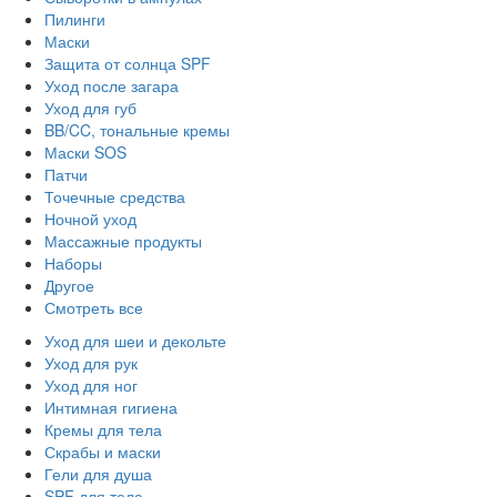
Пилинги
Маски
Защита от солнца SPF
Уход после загара
Уход для губ
BB/CC, тональные кремы
Маски SOS
Патчи
Точечные средства
Ночной уход
Массажные продукты
Наборы
Другое
Смотреть все
Уход для шеи и декольте
Уход для рук
Уход для ног
Интимная гигиена
Кремы для тела
Скрабы и маски
Гели для душа
SPF для тела