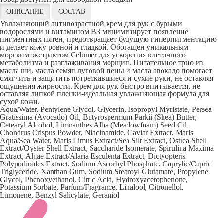
ОПИСАНИЕ
СОСТАВ
Увлажняющий антивозрастной крем для рук с бурыми
водорослями и витамином В3 минимизирует появление
пигментных пятен, предотвращает будущую гиперпигментацию
и делает кожу ровной и гладкой. Обогащен уникальным
морским экстрактом Celumer для ускорения клеточного
метаболизма и разглаживания морщин. Питательное трио из
масла ши, масла семян луговой пены и масла авокадо помогает
смягчить и защитить потрескавшиеся и сухие руки, не оставляя
ощущения жирности. Крем для рук быстро впитывается, не
оставляя липкой пленки-идеальная увлажняющая формула для
сухой кожи.
Aqua/Water, Pentylene Glycol, Glycerin, Isopropyl Myristate, Persea
Gratissima (Avocado) Oil, Butyrospermum Parkii (Shea) Butter,
Cetearyl Alcohol, Limnanthes Alba (Meadowfoam) Seed Oil,
Chondrus Crispus Powder, Niacinamide, Caviar Extract, Maris
Aqua/Sea Water, Maris Limus Extract/Sea Silt Extract, Ostrea Shell
Extract/Oyster Shell Extract, Saccharide Isomerate, Spirulina Maxima
Extract, Algae Extract/Alaria Esculenta Extract, Dictyopteris
Polypodioides Extract, Sodium Ascorbyl Phosphate, Caprylic/Capric
Triglyceride, Xanthan Gum, Sodium Stearoyl Glutamate, Propylene
Glycol, Phenoxyethanol, Citric Acid, Hydroxyacetophenone,
Potassium Sorbate, Parfum/Fragrance, Linalool, Citronellol,
Limonene, Benzyl Salicylate, Geraniol