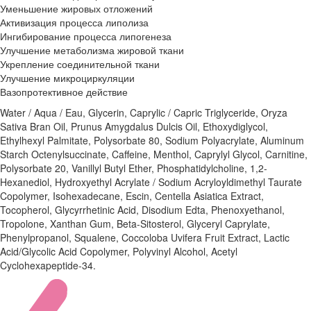
Уменьшение жировых отложений
Активизация процесса липолиза
Ингибирование процесса липогенеза
Улучшение метаболизма жировой ткани
Укрепление соединительной ткани
Улучшение микроциркуляции
Вазопротективное действие
Water / Aqua / Eau, Glycerin, Caprylic / Capric Triglyceride, Oryza
Sativa Bran Oil, Prunus Amygdalus Dulcis Oil, Ethoxydiglycol,
Ethylhexyl Palmitate, Polysorbate 80, Sodium Polyacrylate, Aluminum
Starch Octenylsuccinate, Caffeine, Menthol, Caprylyl Glycol, Carnitine,
Polysorbate 20, Vanillyl Butyl Ether, Phosphatidylcholine, 1,2-
Hexanediol, Hydroxyethyl Acrylate / Sodium Acryloyldimethyl Taurate
Copolymer, Isohexadecane, Escin, Centella Asiatica Extract,
Tocopherol, Glycyrrhetinic Acid, Disodium Edta, Phenoxyethanol,
Tropolone, Xanthan Gum, Beta-Sitosterol, Glyceryl Caprylate,
Phenylpropanol, Squalene, Coccoloba Uvifera Fruit Extract, Lactic
Acid/Glycolic Acid Copolymer, Polyvinyl Alcohol, Acetyl
Cyclohexapeptide-34.