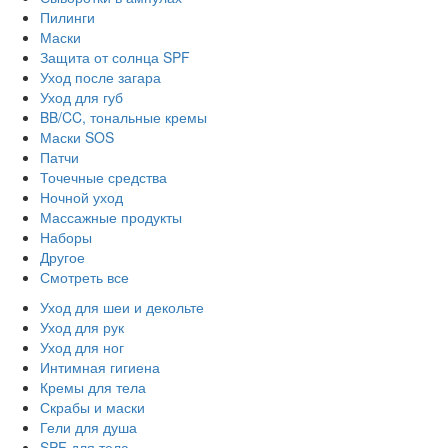
Пилинги
Маски
Защита от солнца SPF
Уход после загара
Уход для губ
BB/CC, тональные кремы
Маски SOS
Патчи
Точечные средства
Ночной уход
Массажные продукты
Наборы
Другое
Смотреть все
Уход для шеи и декольте
Уход для рук
Уход для ног
Интимная гигиена
Кремы для тела
Скрабы и маски
Гели для душа
SPF для тела