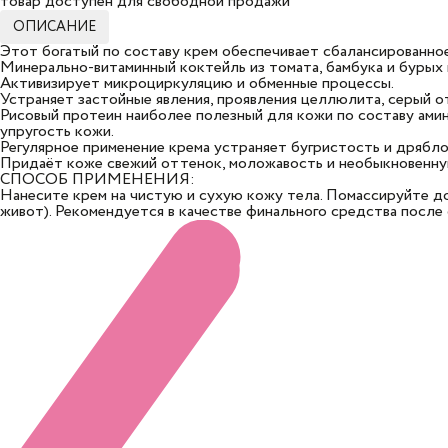
товар доступен для свободной продажи
ОПИСАНИЕ
Этот богатый по составу крем обеспечивает сбалансированное
Минерально-витаминный коктейль из томата, бамбука и бурых
Активизирует микроциркуляцию и обменные процессы.
Устраняет застойные явления, проявления целлюлита, серый о
Рисовый протеин наиболее полезный для кожи по составу ами
упругость кожи.
Регулярное применение крема устраняет бугристость и дрябло
Придаёт коже свежий оттенок, моложавость и необыкновенну
СПОСОБ ПРИМЕНЕНИЯ:
Нанесите крем на чистую и сухую кожу тела. Помассируйте до
живот). Рекомендуется в качестве финального средства после 