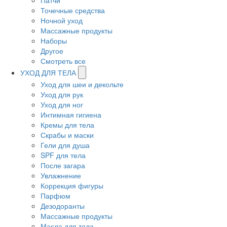
Патчи
Точечные средства
Ночной уход
Массажные продукты
Наборы
Другое
Смотреть все
УХОД ДЛЯ ТЕЛА
Уход для шеи и декольте
Уход для рук
Уход для ног
Интимная гигиена
Кремы для тела
Скрабы и маски
Гели для душа
SPF для тела
После загара
Увлажнение
Коррекция фигуры
Парфюм
Дезодоранты
Массажные продукты
Масла для тела