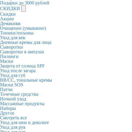
Подарки до 3000 рублей
СКИДКИ
Скидки
Акции
Демакияж
Очищение (умывание)
Тоники/лосьоны
Уход для век
Дневные кремы для лица
Сыворотки
Сыворотки в ампулах
Пилинги
Маски
Защита от солнца SPF
Уход после загара
Уход для губ
BB/CC, тональные кремы
Маски SOS
Патчи
Точечные средства
Ночной уход
Массажные продукты
Наборы
Другое
Смотреть все
Уход для шеи и декольте
Уход для рук
Уход для ног