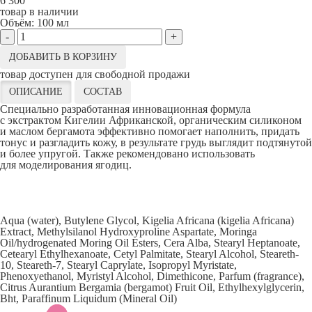
6 300
товар в наличии
Объём:
100 мл
-
+
ДОБАВИТЬ В КОРЗИНУ
товар доступен для свободной продажи
ОПИСАНИЕ
СОСТАВ
Специально разработанная инновационная формула
с экстрактом Кигелии Африканской, органическим силиконом
и маслом бергамота эффективно помогает наполнить, придать
тонус и разгладить кожу, в результате грудь выглядит подтянутой
и более упругой. Также рекомендовано использовать
для моделирования ягодиц.
Aqua (water), Butylene Glycol, Kigelia Africana (kigelia Africana)
Extract, Methylsilanol Hydroxyproline Aspartate, Moringa
Oil/hydrogenated Moring Oil Esters, Cera Alba, Stearyl Heptanoate,
Cetearyl Ethylhexanoate, Cetyl Palmitate, Stearyl Alcohol, Steareth-
10, Steareth-7, Stearyl Caprylate, Isopropyl Myristate,
Phenoxyethanol, Myristyl Alcohol, Dimethicone, Parfum (fragrance),
Citrus Aurantium Bergamia (bergamot) Fruit Oil, Ethylhexylglycerin,
Bht, Paraffinum Liquidum (Mineral Oil)