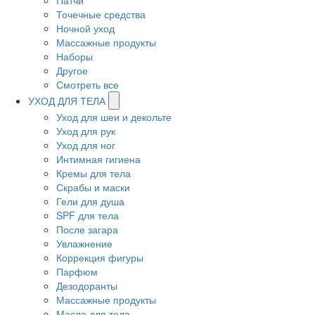
Патчи
Точечные средства
Ночной уход
Массажные продукты
Наборы
Другое
Смотреть все
УХОД ДЛЯ ТЕЛА
Уход для шеи и декольте
Уход для рук
Уход для ног
Интимная гигиена
Кремы для тела
Скрабы и маски
Гели для душа
SPF для тела
После загара
Увлажнение
Коррекция фигуры
Парфюм
Дезодоранты
Массажные продукты
Масла для тела