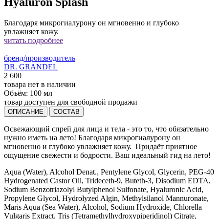
Hyaluron Splash
Благодаря микрогиалурону он мгновенно и глубоко
увлажняет кожу.
читать подробнее
бренд/производитель
DR. GRANDEL
2 600
товара нет в наличии
Объём:
100 мл
товар доступен для свободной продажи
ОПИСАНИЕ
СОСТАВ
Освежающий спрей для лица и тела - это то, что обязательно
нужно иметь на лето! Благодаря микрогиалурону он
мгновенно и глубоко увлажняет кожу. Придаёт приятное
ощущение свежести и бодрости. Ваш идеальный гид на лето!
Aqua (Water), Alcohol Denat., Pentylene Glycol, Glycerin, PEG-40
Hydrogenated Castor Oil, Trideceth-9, Buteth-3, Disodium EDTA,
Sodium Benzotriazolyl Butylphenol Sulfonate, Hyaluronic Acid,
Propylene Glycol, Hydrolyzed Algin, Methylsilanol Mannuronate,
Maris Aqua (Sea Water), Alcohol, Sodium Hydroxide, Chlorella
Vulgaris Extract, Tris (Tetramethylhydroxypiperidinol) Citrate,