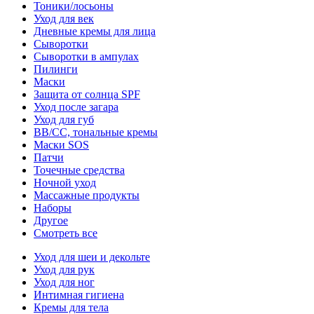
Тоники/лосьоны
Уход для век
Дневные кремы для лица
Сыворотки
Сыворотки в ампулах
Пилинги
Маски
Защита от солнца SPF
Уход после загара
Уход для губ
BB/CC, тональные кремы
Маски SOS
Патчи
Точечные средства
Ночной уход
Массажные продукты
Наборы
Другое
Смотреть все
Уход для шеи и декольте
Уход для рук
Уход для ног
Интимная гигиена
Кремы для тела