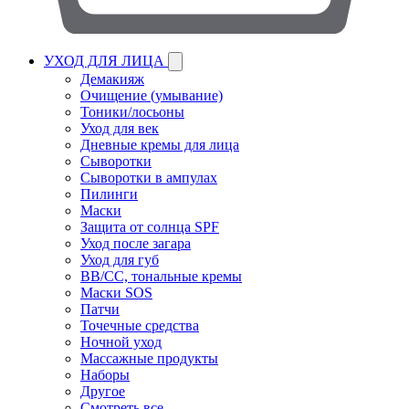
УХОД ДЛЯ ЛИЦА
Демакияж
Очищение (умывание)
Тоники/лосьоны
Уход для век
Дневные кремы для лица
Сыворотки
Сыворотки в ампулах
Пилинги
Маски
Защита от солнца SPF
Уход после загара
Уход для губ
BB/CC, тональные кремы
Маски SOS
Патчи
Точечные средства
Ночной уход
Массажные продукты
Наборы
Другое
Смотреть все