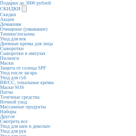
Подарки до 3000 рублей
СКИДКИ
Скидки
Акции
Демакияж
Очищение (умывание)
Тоники/лосьоны
Уход для век
Дневные кремы для лица
Сыворотки
Сыворотки в ампулах
Пилинги
Маски
Защита от солнца SPF
Уход после загара
Уход для губ
BB/CC, тональные кремы
Маски SOS
Патчи
Точечные средства
Ночной уход
Массажные продукты
Наборы
Другое
Смотреть все
Уход для шеи и декольте
Уход для рук
Уход для ног