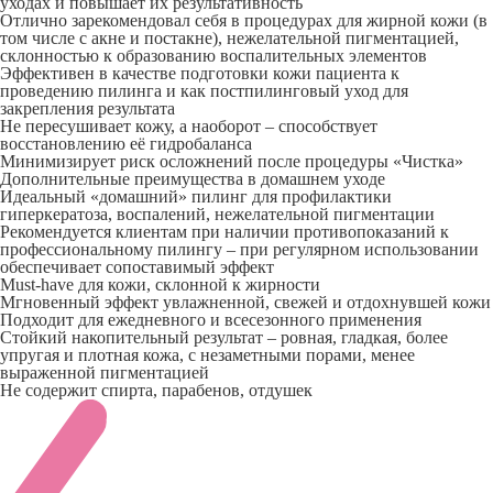
уходах и повышает их результативность
Отлично зарекомендовал себя в процедурах для жирной кожи (в
том числе с акне и постакне), нежелательной пигментацией,
склонностью к образованию воспалительных элементов
Эффективен в качестве подготовки кожи пациента к
проведению пилинга и как постпилинговый уход для
закрепления результата
Не пересушивает кожу, а наоборот – способствует
восстановлению её гидробаланса
Минимизирует риск осложнений после процедуры «Чистка»
Дополнительные преимущества в домашнем уходе
Идеальный «домашний» пилинг для профилактики
гиперкератоза, воспалений, нежелательной пигментации
Рекомендуется клиентам при наличии противопоказаний к
профессиональному пилингу – при регулярном использовании
обеспечивает сопоставимый эффект
Must-have для кожи, склонной к жирности
Мгновенный эффект увлажненной, свежей и отдохнувшей кожи
Подходит для ежедневного и всесезонного применения
Стойкий накопительный результат – ровная, гладкая, более
упругая и плотная кожа, с незаметными порами, менее
выраженной пигментацией
Не содержит спирта, парабенов, отдушек