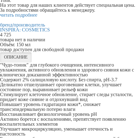
Tonic
На этот товар для наших клиентов действует специальная цена.
За подробностями обращайтесь к менеджеру.
читать подробнее
бренд/производитель
INSPIRA: COSMETICS
4 725
товара нет в наличии
Объём:
150 мл
товар доступен для свободной продажи
ОПИСАНИЕ
"Чудо-тоник" для глубокого очищения, интенсивного
увлажнения, активного обновления и здорового сияния кожи с
клинически доказанной эффективностью
Содержит 2% салициловую кислоту. Без спирта, pH-3.7
Деликатно отшелушивает ороговевшие клетки, улучшает
состояние пор, выравнивает рельеф кожи
Стимулирует клеточное обновление, стирает следы усталости,
придает коже сияние и отдохнувший вид
Повышает уровень гидратации кожи*, снижает
трансэпидермальную потерю влаги
Восстанавливает физиологичный уровень pH
Активно борется с воспалениями, препятствует появлению
воспалительных элементов
Улучшает микроциркуляцию, уменьшает отечность и
пастозность