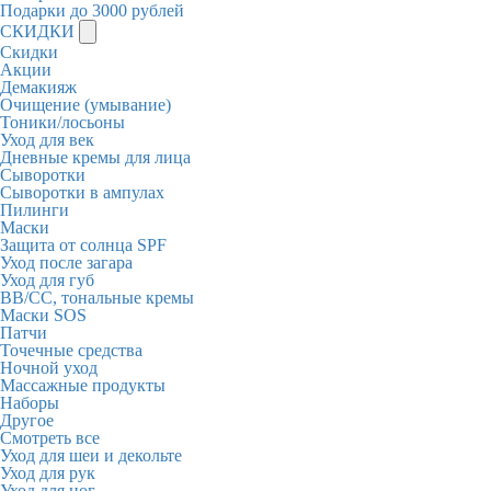
Подарки до 3000 рублей
СКИДКИ
Скидки
Акции
Демакияж
Очищение (умывание)
Тоники/лосьоны
Уход для век
Дневные кремы для лица
Сыворотки
Сыворотки в ампулах
Пилинги
Маски
Защита от солнца SPF
Уход после загара
Уход для губ
BB/CC, тональные кремы
Маски SOS
Патчи
Точечные средства
Ночной уход
Массажные продукты
Наборы
Другое
Смотреть все
Уход для шеи и декольте
Уход для рук
Уход для ног