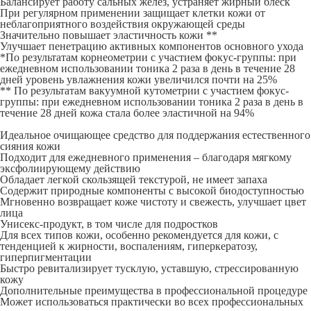
Балансирует работу сальных желез, устраняет жирный блеск
При регулярном применении защищает клетки кожи от
неблагоприятного воздействия окружающей среды
Значительно повышает эластичность кожи **
Улучшает пенетрацию активных компонентов основного ухода
*По результатам корнеометрии с участием фокус-группы: при
ежедневном использовании тоника 2 раза в день в течение 28
дней уровень увлажнения кожи увеличился почти на 25%
** По результатам вакуумной кутометрии с участием фокус-
группы: при ежедневном использовании тоника 2 раза в день в
течение 28 дней кожа стала более эластичной на 94%
Идеальное очищающее средство для поддержания естественного
сияния кожи
Подходит для ежедневного применения – благодаря мягкому
эксфолиирующему действию
Обладает легкой скользящей текстурой, не имеет запаха
Содержит природные компоненты с высокой биодоступностью
Мгновенно возвращает коже чистоту и свежесть, улучшает цвет
лица
Унисекс-продукт, в том числе для подростков
Для всех типов кожи, особенно рекомендуется для кожи, с
тенденцией к жирности, воспалениям, гиперкератозу,
гиперпигментации
Быстро ревитализирует тусклую, уставшую, стрессированную
кожу
Дополнительные преимущества в профессиональной процедуре
Может использоваться практически во всех профессиональных